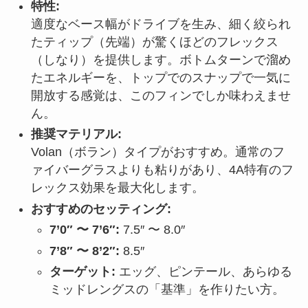
特性:
適度なベース幅がドライブを生み、細く絞られ
たティップ（先端）が驚くほどのフレックス
（しなり）を提供します。ボトムターンで溜め
たエネルギーを、トップでのスナップで一気に
開放する感覚は、このフィンでしか味わえませ
ん。
推奨マテリアル:
Volan（ボラン）タイプがおすすめ。通常のフ
ァイバーグラスよりも粘りがあり、4A特有のフ
レックス効果を最大化します。
おすすめのセッティング:
7’0″ 〜 7’6″:
7.5″ 〜 8.0″
7’8″ 〜 8’2″:
8.5″
ターゲット:
エッグ、ピンテール、あらゆる
ミッドレングスの「基準」を作りたい方。