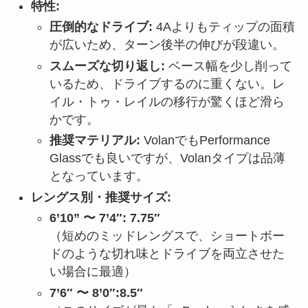
特性:
圧倒的なドライブ:
4Aよりもティップの面積
が広いため、ターン後半の伸びが段違い。
スムーズな切り返し:
ベース幅を少し削って
いるため、ドライブするのに重くない。レ
イル・トゥ・レイルの移行が驚くほど滑ら
かです。
推奨マテリアル:
VolanでもPerformance
Glassでも良いですが、Volanタイプは品薄
となっています。
レングス別・推奨サイズ:
6’10” 〜 7’4″:
7.75″
（短めのミッドレングスで、ショートボー
ドのような切れ味とドライブを両立させた
い場合に最適）
7’6″ 〜 8’0″:8.5″